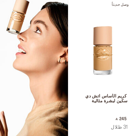
وصل حديثاً
 كريم الأساس اتش دي 
سكين لبشرة مثالية
 ‎‎‎‎‎‎‎‎ㅤ
‎ ⃁ 245 ‎
31 ظلال