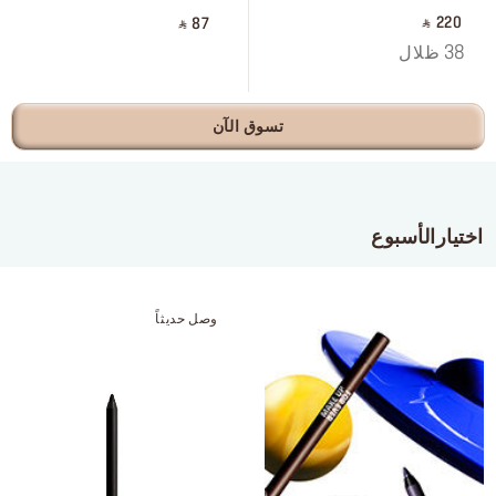
‎ ⃁ 220 ‎
‎ ⃁ 87 ‎
38 ظلال
تسوق الآن
اختيارالأسبوع
وصل حديثاً