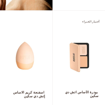
أختيار الخبراء
 بودرة الأساس اتش دي 
 اسفنجة كريم الاساس 
سكين
إتش دي سكين
 ‎‎‎‎‎‎‎‎ㅤ
 ‎‎‎‎‎‎‎‎ㅤ