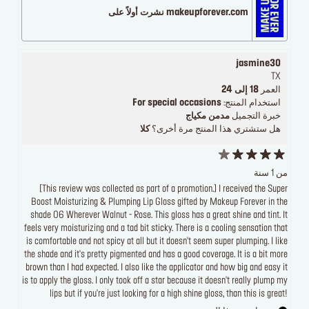
makeupforever.com نشرت أولاً على
jasmine30
TX
العمر
18 إلى 24
استخدام المنتج:
For special occasions
خبرة التجميل
مدمن مكياج
هل ستشتري هذا المنتج مرة أخرى؟
كلا
من 1 سنة
[This review was collected as part of a promotion.] I received the Super
Boost Moisturizing & Plumping Lip Gloss gifted by Makeup Forever in the
shade 06 Wherever Walnut - Rose. This gloss has a great shine and tint. It
feels very moisturizing and a tad bit sticky. There is a cooling sensation that
is comfortable and not spicy at all but it doesn't seem super plumping. I like
the shade and it's pretty pigmented and has a good coverage. It is a bit more
brown than I had expected. I also like the applicator and how big and easy it
is to apply the gloss. I only took off a star because it doesn't really plump my
lips but if you're just looking for a high shine gloss, than this is great!