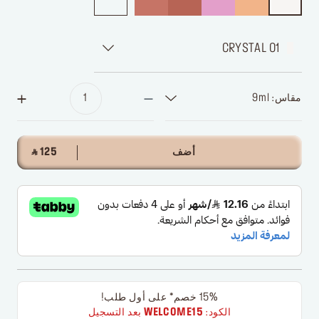
01 CRYSTAL
مقاس: 9ml
أضف
‎ ⃁ 125 ‎
15% خصم* على أول طلب!
الكود:
WELCOME15
بعد التسجيل