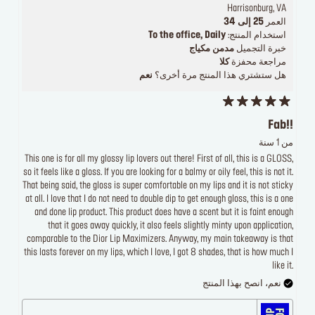
Harrisonburg, VA
العمر
25 إلى 34
استخدام المنتج:
To the office, Daily
خبرة التجميل
مدمن مكياج
مراجعة محفزة
كلا
هل ستشتري هذا المنتج مرة أخرى؟
نعم
Fab!!
من 1 سنة
This one is for all my glossy lip lovers out there! First of all, this is a GLOSS,
so it feels like a gloss. If you are looking for a balmy or oily feel, this is not it.
That being said, the gloss is super comfortable on my lips and it is not sticky
at all. I love that I do not need to double dip to get enough gloss, this is a one
and done lip product. This product does have a scent but it is faint enough
that it goes away quickly, it also feels slightly minty upon application,
comparable to the Dior Lip Maximizers. Anyway, my main takeaway is that
this lasts forever on my lips, which I love, I got 8 shades, that is how much I
like it.
نعم، انصح بهذا المنتج