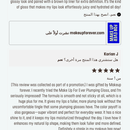
glossy look and paired with a brown lip liner for extra definition. It’s the kind
of gloss that makes my lips look effortlessly juicy and hydrated all day!
نعم، انصح بهذا المنتج
makeupforever.com نشرت أولاً على
Korian J
هل ستشتري هذا المنتج مرة أخرى؟
نعم
من 1 سنة
[This review was collected as part of a promotion.] I was gifted by Makeup
forever. I recently tried the Make Up For Ever Plumping Gloss, and I’m
seriously impressed! The formula is smooth and not sticky at all, which is a
huge plus for me. It gives my lips a fuller, more plump look without the
uncomfortable tingle that some plumping glosses have. The color payoff is
also gorgeous—super vibrant and perfect for everyday wear. It has a nice
shine to it, and it keeps my lips moisturized throughout the day. I love how it
enhances my natural lip shape, making them look fuller and more defined.
Definitely a staple in my makeup bag now!