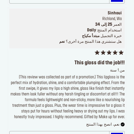
Sinhoui
Richland, Wa
العمر
25 إلى 34
استخدام المنتج:
Daily
خبرة التجميل
مبتدأ مكياج
هل ستشتري هذا المنتج مرة أخرى؟
نعم
This gloss did the job!!!
من 1 سنة
[This review was collected as part of a promotion.] This lipgloss is the
perfect mix of hydration, shine, and a comfortable plumping effect. From the
first swipe, it gives my lips a high shine, glass like finish that instantly
makes them look fuller without any harsh tingling or discomfort at all!!! The
formula feels lightweight and non-sticky, more like a nourishing lip
treatment than just a gloss. Plus, the wear time is impressive for a gloss it
stays put for hours without feeling heavy or drying out my lips. I was
honestly truly impressed. I highly recommend. Gifted by Make up for ever.
نعم، انصح بهذا المنتج