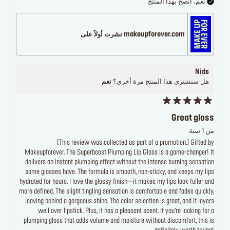
نعم، انصح بهذا المنتج
makeupforever.com نشرت أولاً على
Nids
هل ستشتري هذا المنتج مرة أخرى؟
نعم
Great gloss
من 1 سنة
[This review was collected as part of a promotion.] Gifted by
Makeupforever. The Superboost Plumping Lip Gloss is a game-changer! It
delivers an instant plumping effect without the intense burning sensation
some glosses have. The formula is smooth, non-sticky, and keeps my lips
hydrated for hours. I love the glossy finish—it makes my lips look fuller and
more defined. The slight tingling sensation is comfortable and fades quickly,
leaving behind a gorgeous shine. The color selection is great, and it layers
well over lipstick. Plus, it has a pleasant scent. If you’re looking for a
plumping gloss that adds volume and moisture without discomfort, this is