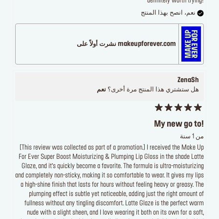
definitely worth trying!
نعم، انصح بهذا المنتج
makeupforever.com نشرت أولاً على
ZenaSh
هل ستشتري هذا المنتج مرة أخرى؟
نعم
My new go to!
من 1 سنة
[This review was collected as part of a promotion.] I received the Make Up
For Ever Super Boost Moisturizing & Plumping Lip Gloss in the shade Latte
Glaze, and it’s quickly become a favorite. The formula is ultra-moisturizing
and completely non-sticky, making it so comfortable to wear. It gives my lips
a high-shine finish that lasts for hours without feeling heavy or greasy. The
plumping effect is subtle yet noticeable, adding just the right amount of
fullness without any tingling discomfort. Latte Glaze is the perfect warm
nude with a slight sheen, and I love wearing it both on its own for a soft,