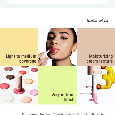
ميزات ستحبها
Light to medium
Moisturizing
coverage
cream texture
Very natural
finish
Discover the first* lip gloss that instantly brings