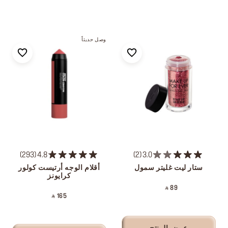
وصل حديثاً
293
4.8
2
3.0
ستار ليت غليتر سمول
أقلام الوجه أرتيست كولور
كرايونز
‎ ⃁ 89 ‎
‎ ⃁ 165 ‎