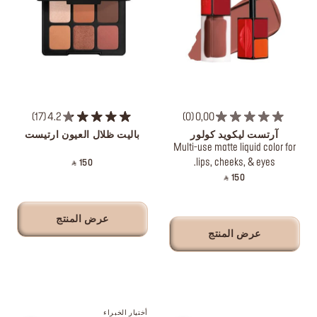
17
4.2
0
0,00
آرتست ليكويد كولور
باليت ظلال العيون ارتيست
Multi-use matte liquid color for
lips, cheeks, & eyes.
‎ ⃁ 150 ‎
‎ ⃁ 150 ‎
عرض المنتج
عرض المنتج
أختيار الخبراء