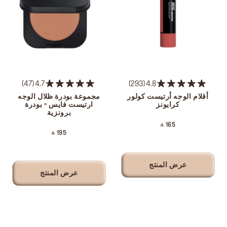
47
4.7
293
4.8
أقلام الوجه أرتيست كولور
مجموعة بودرة ظلال الوجه
كرايونز
ارتيست فايس - بودرة
برونزية
‎ ⃁ 165 ‎
‎ ⃁ 195 ‎
عرض المنتج
عرض المنتج