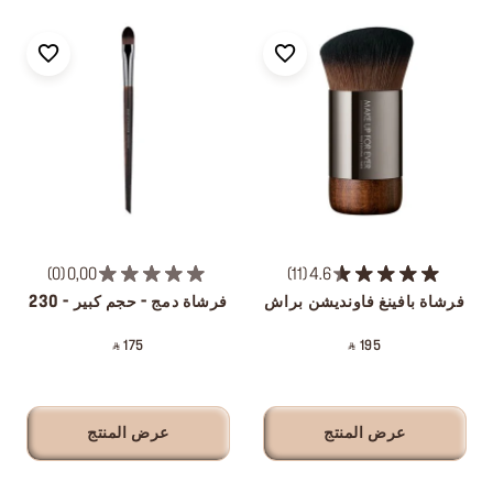
0
0,00
11
4.6
فرشاة بافينغ فاونديشن براش
فرشاة دمج - حجم كبير - 230
‎ ⃁ 175 ‎
‎ ⃁ 195 ‎
عرض المنتج
عرض المنتج