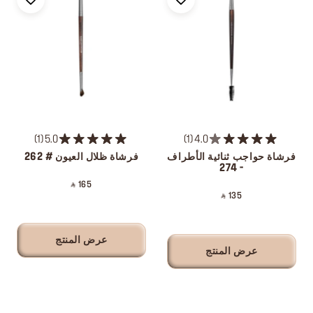
1
5.0
1
4.0
فرشاة حواجب ثنائية الأطراف
فرشاة ظلال العيون # 262
- 274
‎ ⃁ 165 ‎
‎ ⃁ 135 ‎
عرض المنتج
عرض المنتج