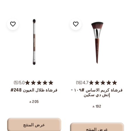
5
5.0
16
4.7
فرشاة كريم الاساس #١٠٩ -
فرشاة ظلال العيون 248#
إتش دي سكين
‎ ⃁ 205 ‎
‎ ⃁ 192 ‎
عرض المنتج
عرض المنتج