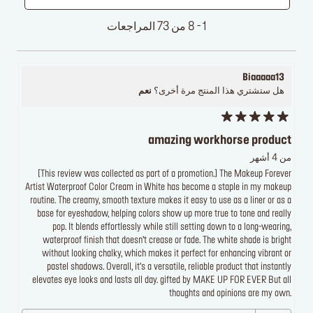
1 - 8 من 73 المراجعات
Biaaaaa13
هل ستشتري هذا المنتج مرة أخرى؟
نعم
amazing workhorse product
من 4 أشهر
[This review was collected as part of a promotion.] The Makeup Forever
Artist Waterproof Color Cream in White has become a staple in my makeup
routine. The creamy, smooth texture makes it easy to use as a liner or as a
base for eyeshadow, helping colors show up more true to tone and really
pop. It blends effortlessly while still setting down to a long-wearing,
waterproof finish that doesn’t crease or fade. The white shade is bright
without looking chalky, which makes it perfect for enhancing vibrant or
pastel shadows. Overall, it’s a versatile, reliable product that instantly
elevates eye looks and lasts all day. gifted by MAKE UP FOR EVER But all
thoughts and opinions are my own.