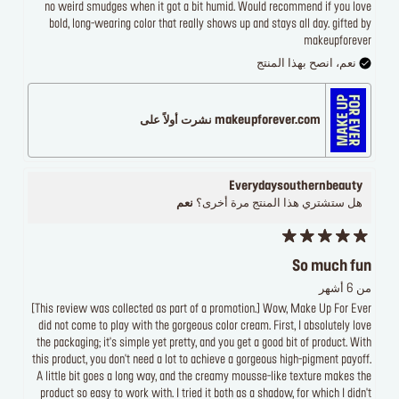
no weird smudges when it got a bit humid. Would recommend if you love
bold, long-wearing color that really shows up and stays all day. gifted by
makeupforever
نعم، انصح بهذا المنتج
makeupforever.com نشرت أولاً على
Everydaysouthernbeauty
هل ستشتري هذا المنتج مرة أخرى؟
نعم
So much fun
من 6 أشهر
[This review was collected as part of a promotion.] Wow, Make Up For Ever
did not come to play with the gorgeous color cream. First, I absolutely love
the packaging; it's simple yet pretty, and you get a good bit of product. With
this product, you don't need a lot to achieve a gorgeous high-pigment payoff.
A little bit goes a long way, and the creamy mousse-like texture makes the
product so easy to work with. I tried it both as a shadow, for which I didn't