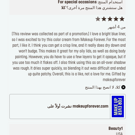
استخدام المنتج:
For special occasions
هل ستشتري هذا المنتج مرة أخرى؟
كلا
من 4 أشهر
[This review was collected as part of a promotion.] I love a bright blue liner,
so I was excited to try this color cream from Makeup Forever. For the most
part, I like it. I think you can get a crisp line, and it really does dry down and
won’t budge. This makes it great for my oily lids, as well as doing body
painting. However, you do have to use a few layers to get it opaque, but if
you use too much it flakes off. I also think using this as an all-over shadow
was rough. It dries super quickly, so blending it out was difficult and ended
up quite patchy. Overall, this is a like, not a love for me. Gifted by
makeupforever
كلا، لا انصح بهذا المنتج
makeupforever.com نشرت أولاً على
Beauty1
USA