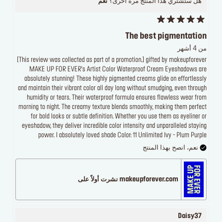
هل ستشتري هذا المنتج مرة أخرى؟
نعم
The best pigmentation
من 4 أشهر
[This review was collected as part of a promotion.] gifted by makeupforever
MAKE UP FOR EVER's Artist Color Waterproof Cream Eyeshadows are
absolutely stunning! These highly pigmented creams glide on effortlessly
and maintain their vibrant color all day long without smudging, even through
humidity or tears. Their waterproof formula ensures flawless wear from
morning to night. The creamy texture blends smoothly, making them perfect
for bold looks or subtle definition. Whether you use them as eyeliner or
eyeshadow, they deliver incredible color intensity and unparalleled staying
power. I absolutely loved shade Color: 11 Unlimited Ivy - Plum Purple
نعم، انصح بهذا المنتج
makeupforever.com نشرت أولاً على
Daisy37