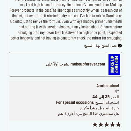
me. I had high hopes for this eyeliner since I’ve enjoyed other Makeup
Forever products in the past.The liner applies smoothly when it’s fresh out of
the pot, but over time it started to dry out, and I’ve had to mix in Duraline or
Colorfix just to revive the formula. Even with eyeshadow primer underneath
and setting it with powder shadow, it only lasted about 8 hours before
smudging onto my lower lash line.Given the high price point, I expected
better longevity and not having to constantly check the mirror for smudging.
نعم، انصح بهذا المنتج
makeupforever.com نشرت أولاً على
Annie nabeel
NY
العمر
35 إلى 44
استخدام المنتج:
For special occasions
خبرة التجميل
مبتدأ مكياج
هل ستشتري هذا المنتج مرة أخرى؟
نعم