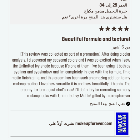
العمر
25 إلى 34
خبرة التجميل
مدمن مكياج
هل ستشتري هذا المنتج مرة أخرى؟
نعم
Beautiful formula and texture!
من 6 أشهر
[This review was collected as part of a promotion.] After doing a color
analysis, I discovered my seasonal colors and I was so excited when I saw
the Unlimited Ivy shade because it’s one of them! I’ve been using it both as
eyeliner and eyeshadow, and I’m completely in love with the formula. I’m a
matte finish girlie, and this cream has been such an amazing addition to my
makeup routine. I love how versatile it is and how beautifully it blends. The
creamy texture is just chef’s kiss! I’ll definitely be recreating so many
makeup looks with Unlimited Ivy Matte! gifted by makeupforever
نعم، انصح بهذا المنتج
makeupforever.com نشرت أولاً على