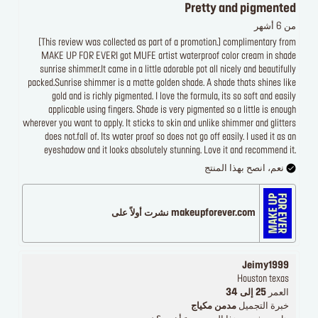
Pretty and pigmented
من 6 أشهر
[This review was collected as part of a promotion.] complimentary from
MAKE UP FOR EVERI got MUFE artist waterproof color cream in shade
sunrise shimmer.It came in a little adorable pot all nicely and beautifully
packed.Sunrise shimmer is a matte golden shade. A shade thats shines like
gold and is richly pigmented. I love the formula, its so soft and easily
applicable using fingers. Shade is very pigmented so a little is enough
wherever you want to apply. It sticks to skin and unlike shimmer and glitters
does not.fall of. Its water proof so does not go off easily. I used it as an
eyeshadow and it looks absolutely stunning. Love it and recommend it.
نعم، انصح بهذا المنتج
makeupforever.com نشرت أولاً على
Jeimy1999
Houston texas
العمر
25 إلى 34
خبرة التجميل
مدمن مكياج