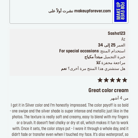
makeupforever.com نشرت أولاً على
Sasha123
Az
العمر
25 إلى 34
استخدام المنتج:
For special occasions
خبرة التجميل
مبتدأ مكياج
مراجعة محفزة
كلا
هل ستشتري هذا المنتج مرة أخرى؟
نعم
Great color cream
من 4 أشهر
I got it in Silver color and I’m honestly impressed. The color payoff is so bold
- one swipe and the silver shade is super intense and metallic just like in the
photos. The texture is really soft and creamy, easy to blend with my fingers
or a brush. It doesn’t feel chalky or dry at all, which makes it fun to work
with. Once it sets, the color stays put - I wore it through a whole day, and it
didn’t fade or transfer even when I touched my face. It’s also waterproof, so