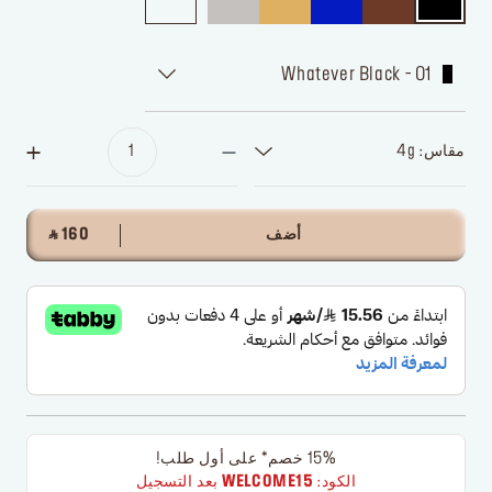
01 - Whatever Black
مقاس: 4g
أضف
‎ ⃁ 160 ‎
15% خصم* على أول طلب!
الكود:
WELCOME15
بعد التسجيل