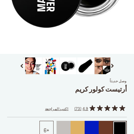
وصل حديثاً
أرتيست كولور كريم
4.9
73
اكتب المراجعة
6