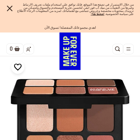
من خلال الاستمرار في تصفح هذا الموقع، فإنك توافق على استخدام ملفات تعريف الارتباط
وغيرها من التقنيات من ميك اب فور ايفر، لتحسين تجربة المستخدم والتسوق ولنتمكن من
تزويدك بمحتويات مخصصة وعروض تتماشى مع اهتماماتك. لمزيد من المعلومات الرجاء الاطلاع
على سياسة الخصوصية.
ا
ضغط هنا
>
اهدي مجموعاتك المفضلة! تسوق الآن
احصلوا على 10% خصم* على أول طلب! انشئ حساب الآن
الفرصة الأخيرة: خصم 25% على خطوط مختارة
شحن مجاني لجميع الطلبات
تسوق الآن و ادفع لاحقاً مع تابي
0