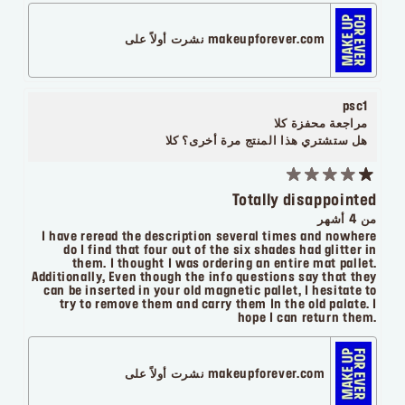
makeupforever.com نشرت أولاً على
psc1
مراجعة محفزة
كلا
هل ستشتري هذا المنتج مرة أخرى؟
كلا
Totally disappointed
من 4 أشهر
I have reread the description several times and nowhere
do I find that four out of the six shades had glitter in
them. I thought I was ordering an entire mat pallet.
Additionally, Even though the info questions say that they
can be inserted in your old magnetic pallet, I hesitate to
try to remove them and carry them In the old palate. I
hope I can return them.
makeupforever.com نشرت أولاً على