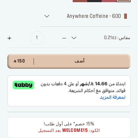
600 - Anywhere Caffeine
مقاس: 0.21oz
أضف
‎ ⃁ 150 ‎
15% خصم* على أول طلب!
الكود:
WELCOME15
بعد التسجيل