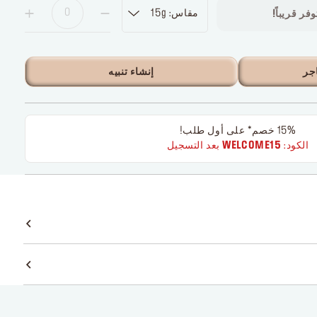
مقاس: 15g
فر قريباً!
جر
إنشاء تنبيه
15% خصم* على أول طلب!
الكود:
WELCOME15
بعد التسجيل