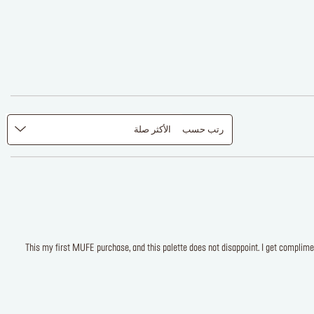
رتب حسب
الأكثر صلة
This my first MUFE purchase, and this palette does not disappoint. I get complime