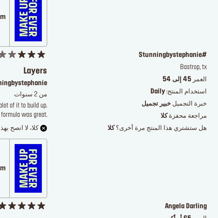
.com
#Stunningbystephanie
Bastrop, tx
Layers
العمر
45 إلى 54
ingbystephanie
استخدام المنتج:
Daily
من 2 سنوات
خبرة التجميل
خبير تجميل
ot of it to build up.
 formula was great.
مراجعة محفزة
كلا
هل ستشتري هذا المنتج مرة أخرى؟
كلا
كلا، لا انصح بهذا
.com
Angela Darling