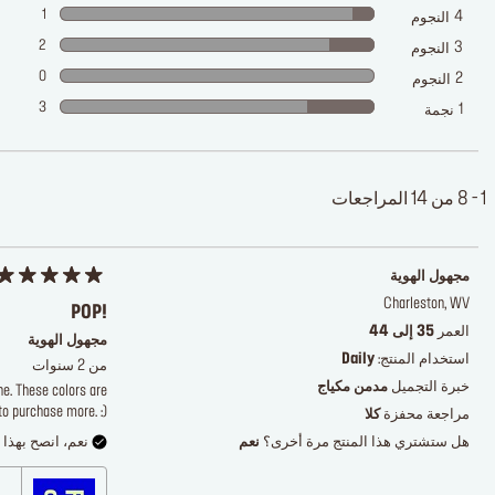
1
4
النجوم
2
3
النجوم
0
2
النجوم
3
1
نجمة
1 - 8 من 14 المراجعات
مجهول الهوية
Charleston, WV
POP!
العمر
35 إلى 44
مجهول الهوية
استخدام المنتج:
Daily
من 2 سنوات
خبرة التجميل
مدمن مكياج
e. These colors are
to purchase more. :)
مراجعة محفزة
كلا
هل ستشتري هذا المنتج مرة أخرى؟
نعم
نعم، انصح بهذا ا