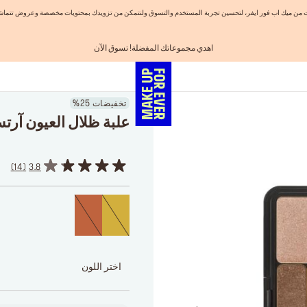
نيات من ميك اب فور ايفر، لتحسين تجربة المستخدم والتسوق ولنتمكن من تزويدك بمحتويات مخصصة وعروض تتماشى
اهدي مجموعاتك المفضلة! تسوق الآن
احصلوا على 10% خصم* على أول طلب! انشئ حساب الآن
الفرصة الأخيرة: خصم 25% على خطوط مختارة
شحن مجاني لجميع الطلبات
تسوق الآن و ادفع لاحقاً مع تابي
تخفيضات 25%
علبة ظلال العيون آرت
14
3.8
اختر اللون