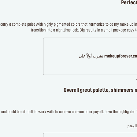
Perfect
o carry a complete palet with highly pigmented colors that harmonize to do my make-up in
transition into a nighttime look. Big results in a small package easy t
makeupforever نشرت أولاً على
Overall great palette, shimmers 
nd could be difficult to work with to achieve an even color payoff. Love the highlighter.
لمنتج