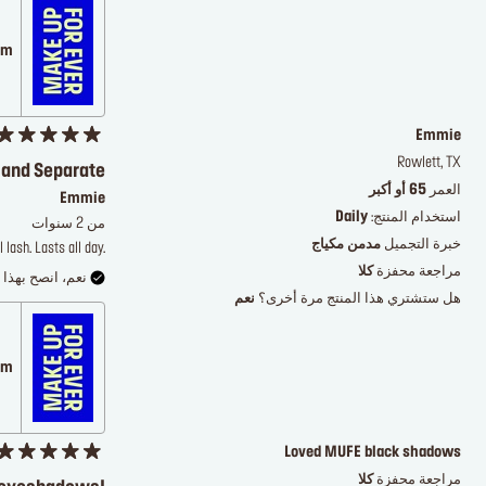
.com
Emmie
Rowlett, TX
 and Separate
العمر
65 أو أكبر
Emmie
استخدام المنتج:
Daily
من 2 سنوات
خبرة التجميل
مدمن مكياج
 lash. Lasts all day.
مراجعة محفزة
كلا
نعم، انصح بهذا ا
هل ستشتري هذا المنتج مرة أخرى؟
نعم
.com
Loved MUFE black shadows
مراجعة محفزة
كلا