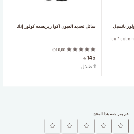
لور بانسيل
 سائل تحديد العيون اكوا ريزيست كولور إنك
 ‎‎‎‎‎‎‎‎ㅤ
0
0,00
‎ ⃁ 145 ‎
11 ظلال
قم بمراجعة هذا المنتج