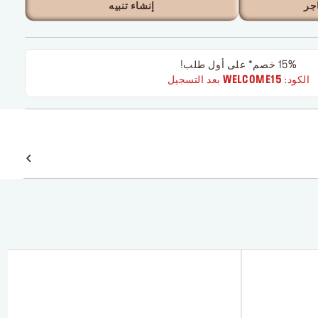
جر
إنشاء تنبيه
15% خصم* على أول طلب!
الكود:
WELCOME15
بعد التسجيل