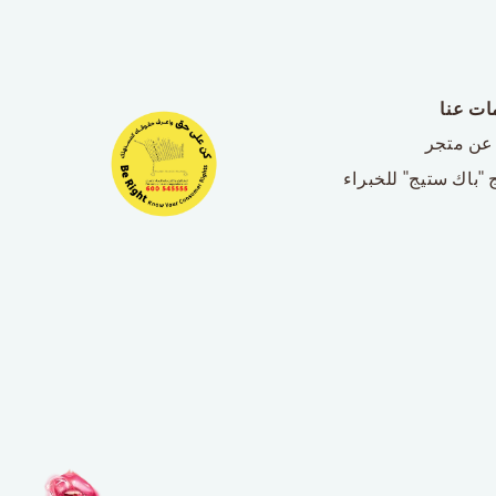
ات عنا
عن متجر
 "باك ستيج" للخبراء