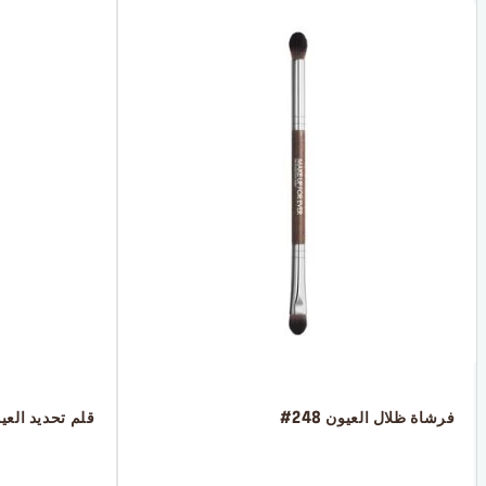
 فرشاة ظلال العيون 248#
 قلم تحديد الع
 ‎‎‎‎‎‎‎‎ㅤ
 ‎‎‎‎‎‎‎‎ㅤ