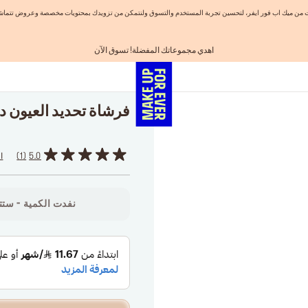
نيات من ميك اب فور ايفر، لتحسين تجربة المستخدم والتسوق ولنتمكن من تزويدك بمحتويات مخصصة وعروض تتماشى
اهدي مجموعاتك المفضلة! تسوق الآن
احصلوا على 10% خصم* على أول طلب! انشئ حساب الآن
الفرصة الأخيرة: خصم 25% على خطوط مختارة
شحن مجاني لجميع الطلبات
تسوق الآن و ادفع لاحقاً مع تابي
فرشاة تحديد العيون دقيق
5.0
1
ا
نفدت الكمية - ستتو