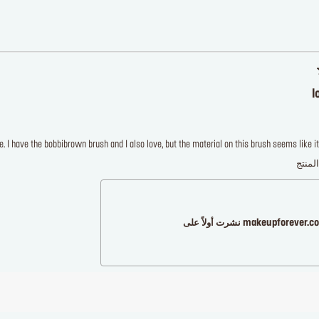
l
e. I have the bobbibrown brush and I also love, but the material on this brush seems like it
لمنتج
makeupforever نشرت أولاً على