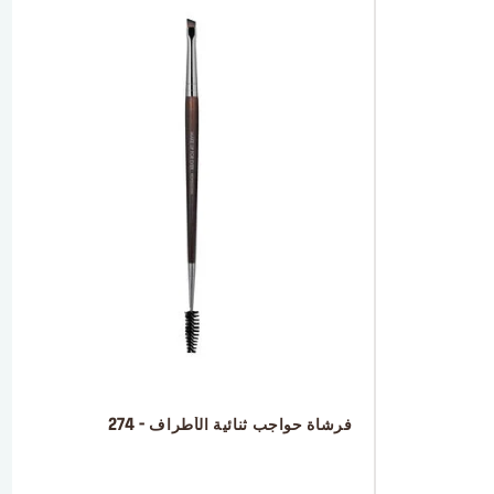
 فرشاة حواجب ثنائية الأطراف - 274
 ‎‎‎‎‎‎‎‎ㅤ