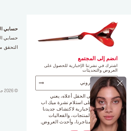
حسابي ا
حسابي ا
التحقق م
انضم إلى المجتمع
اشترك في نشرتنا الإخبارية للحصول على
العروض والتحديثات
© 2026 جميع الحقوق محفوظة لدى ميك أب فور ايفر / إشعار قانوني / سياسة الخصوصية
الضغط على الحقل أعلاه، يعني
موافقتك على استلام نشرة ميك اب
فور ايفر الإخبارية لاكتشاف جديدنا
من أجمل المنتجات، والفعاليات
الحصرية بمتاجرنا، وأحدث العروض.