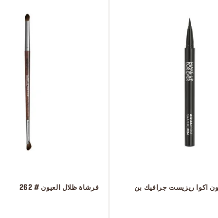
يون اكوا ريزيست جرافيك بن
 فرشاة ظلال العيون # 262
 ‎‎‎‎‎‎‎‎ㅤ