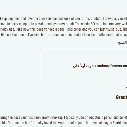
akeup beginner and love the convenience and ease of use of this product. I previously us
’t have to carry a separate powder and eyebrow brush. The shade 50 matched me very well
eryday use. I like how this doesn’t need a pencil sharpener and you can just twist it up. Th
like another pencil I’ve tried before. I received this product free from Influenster but all
لمنتج
makeupforever نشرت أولاً على
Great
uring the past year has been brown makeup. I typically use an Anastasia pencil and benef
n (don’t press too hard). I really loved the waterproof aspect. It stayed all day in Florida h