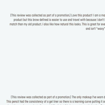
[This review was collected as part of a promotion.] Love this product! I am a m
product but this brow defined is easier to use and travel with because I don
match than my old product. I also like how natural this looks. This is great for ev
and isn’t “waxy” 
[This review was collected as part of a promotion.] The only makeup I’ve worn d
This pencil had the consistency of a gel liner so there is a learning curve putting it o