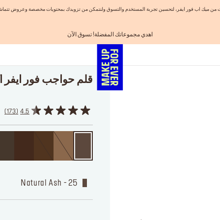
نيات من ميك اب فور ايفر، لتحسين تجربة المستخدم والتسوق ولنتمكن من تزويدك بمحتويات مخصصة وعروض تتماشى
اهدي مجموعاتك المفضلة! تسوق الآن
الفرصة الأخيرة: خصم 25% على خطوط مختارة
احصلوا على 10% خصم* على أول طلب! انشئ حساب الآن
شحن مجاني لجميع الطلبات
تسوق الآن و ادفع لاحقاً مع تابي
قلم حواجب فور ايفر ا
173
4.5
25 - Natural Ash