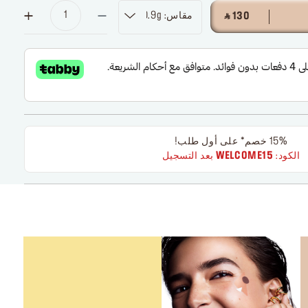
مقاس: 0.9g
‎ ⃁ 130 ‎
15% خصم* على أول طلب!
الكود:
WELCOME15
بعد التسجيل