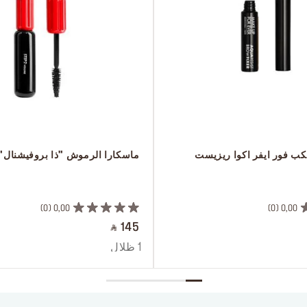
ب فور ايفر اكوا ريزيست
 ماسكارا الرموش "ذا بروفيشنال"
 ‎‎‎‎‎‎‎‎ㅤ
0
0,00
0
0,00
‎ ⃁ 145 ‎
1 ظلال