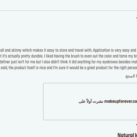
mall and skinny which makes it easy to store and travel with. Application is very easy a
t it’s actually pretty durable. I liked having the brush to even out the color and tame my b
efiner just isn’t for me but I also didn’t think it did anything for my eyebrows besides m
 said, the product itself is nice and I’m sure it would be a great product for the right person
 المنتج
makeupforever نشرت أولاً على
Natural 