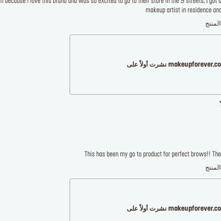
 because i love this brand and was so excited to go to their store in the 9 streets. I got
makeup artist in residence and 
لمنتج
makeupforever نشرت أولاً على
This has been my go to product for perfect brows!! There
لمنتج
makeupforever نشرت أولاً على