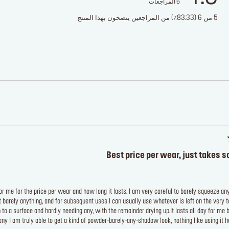
6
المراجعات
5 من 6 (83.33٪) من المراجعين ينصحون بهذا المنتج
Best price per wear, just takes 
for me for the price per wear and how long it lasts. I am very careful to barely squeeze an
t barely anything, and for subsequent uses I can usually use whatever is left on the very 
to a surface and hardly needing any, with the remainder drying up.It lasts all day for me b
any I am truly able to get a kind of powder-barely-any-shadow look, nothing like using it hea