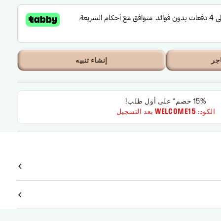
جر
إنشاء تنبيه
15% خصم* على أول طلب!
الكود:
WELCOME15
بعد التسجيل