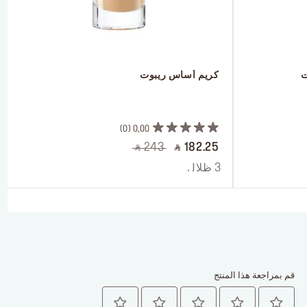
ت
 كريم أساس ريبوت
 ‎‎‎‎‎‎‎‎ㅤ
0
0,00
‎ ⃁ 243 ‎
‎ ⃁ 182.25 ‎
3 ظلال
قم بمراجعة هذا المنتج