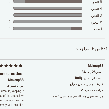
5
5
النجوم
0
4
النجوم
0
3
النجوم
0
2
النجوم
1
1
نجمة
1 - 6 من 6 المراجعات
Makeup88
العمر
25 إلى 34
some practice!
استخدام المنتج:
Daily
Makeup88
خبرة التجميل
مدمن مكياج
من 3 سنوات
مراجعة محفزة
كلا
y amount, keeping it
top of the product —
هل ستشتري هذا المنتج مرة أخرى؟
نعم
ut I do touch up the
vily will look like.