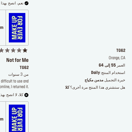
نعم، انصح بهذا ا
.com
TG62
Orange, CA
Not for Me
العمر
55 إلى 64
TG62
استخدام المنتج:
Daily
من 3 سنوات
خبرة التجميل
مدمن مكياج
difficult to use and
line, I returned it.
هل ستشتري هذا المنتج مرة أخرى؟
كلا
كلا، لا انصح بهذا
.com