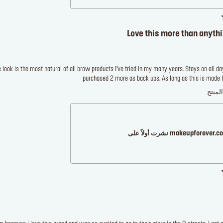
Love this more than anythin
look is the most natural of all brow products I’ve tried in my many years. Stays on all da
purchased 2 more as back ups. As long as this is made I 
لمنتج
makeupforever نشرت أولاً على