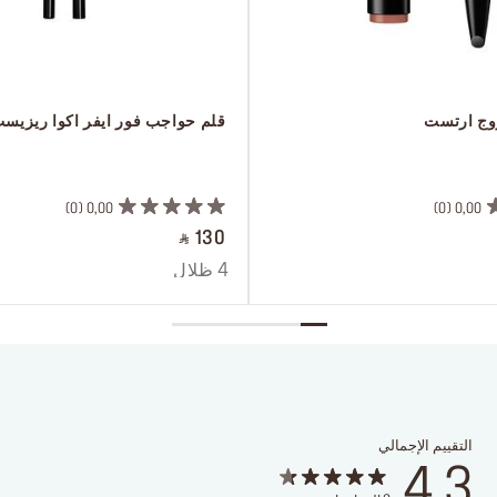
روج ارتست
 قلم حواجب فور ايفر اكوا ريزيس
 ‎‎‎‎‎‎‎‎ㅤ
0
0,00
0
0,00
‎ ⃁ 130 ‎
4 ظلال
التقييم الإجمالي
4.3