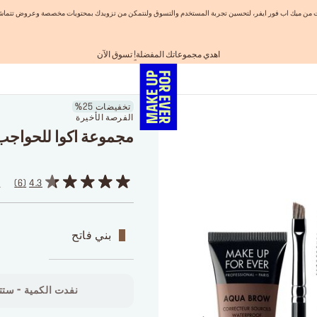
نيات من ميك اب فور ايفر، لتحسين تجربة المستخدم والتسوق ولنتمكن من تزويدك بمحتويات مخصصة وعروض تتماشى
اهدي مجموعاتك المفضلة! تسوق الآن
احصلوا على 10% خصم* على أول طلب! انشئ حساب الآن
الفرصة الأخيرة: خصم 25% على خطوط مختارة
شحن مجاني لجميع الطلبات
تسوق الآن و ادفع لاحقاً مع تابي
تخفيضات 25%
الفرصة الأخيرة
مجموعة اكوا للحواجب
4.3
6
ا
بني فاتح
نفدت الكمية - ستتو