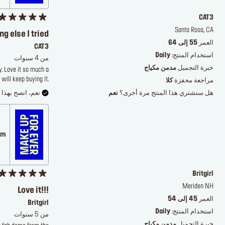
CAT3
Santa Rosa, CA
g else I tried
العمر
55 إلى 64
CAT3
استخدام المنتج:
Daily
من 4 سنوات
خبرة التجميل
مدمن مكياج
y. Love it so much a
will keep buying it.
مراجعة محفزة
كلا
هل ستشتري هذا المنتج مرة أخرى؟
نعم
نعم، انصح بهذا ا
.com
Britgirl
Meriden NH
Love it!!!
العمر
45 إلى 54
Britgirl
استخدام المنتج:
Daily
من 5 سنوات
خبرة التجميل
مدمن مكياج