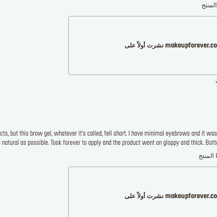
لمنتج
makeupforever نشرت أولاً على
s, but this brow gel, whatever it's called, fell short. I have minimal eyebrows and it was 
tural as possible. Took forever to apply and the product went on gloppy and thick. Bottom
 المنتج
makeupforever نشرت أولاً على