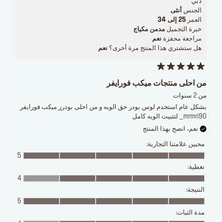
دبي
الجنس
أنثى
العمر
25 إلى 34
خبرة التجميل
مدمن مكياج
مراجعة محفزة
نعم
هل ستشتري هذا المنتج مرة أخرى؟
نعم
من احلى منتجات ميكب فورايفر
من 2 سنوات
بشكل عام استخدم لوس بودر حق الويه و من احلى بودرز ميكب فورايفر
لتثبيت الويه كامل _mrmri90
نعم، انصح بهذا المنتج
محبين علامتنا التجارية:
5
تغطية:
4
النتيجة:
5
مدة الثبات: