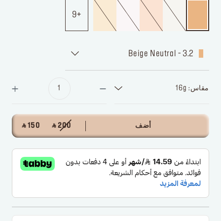
9
3.2 - Beige Neutral
مقاس: 16g
أضف
‎ ⃁ 200 ‎
‎ ⃁ 150 ‎