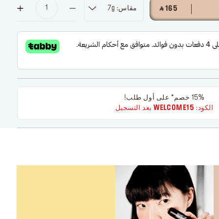
مقاس: 7g
‎ ⃁ 165 ‎
15% خصم* على أول طلب!
الكود:
WELCOME15
بعد التسجيل