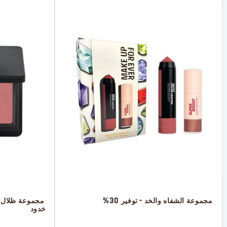
 مجموعة الشفاه والخد - توفير 30%
خدود
 ‎‎‎‎‎‎‎‎ㅤ
 ㅤ