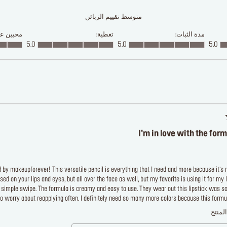
متوسط تقييم الزبائن
مدة الثبات:
تغطية:
محبين علا
5.0
5.0
5.0
I’m in love with the form
d by makeupforever! This versatile pencil is everything that I need and more because it’s
d on your lips and eyes, but all over the face as well, but my favorite is using it for my 
 simple swipe. The formula is creamy and easy to use. They wear out this lipstick was so 
o worry about reapplying often. I definitely need so many more colors because this formul
لمنتج