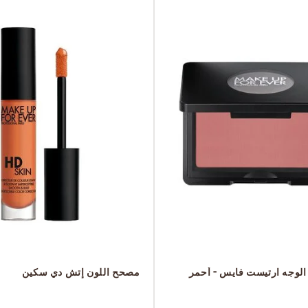
 مجموعة ظلال الوجه ارتيست فايس - أحمر 
 مصحح اللون إتش دي سكين
 ‎‎‎‎‎‎‎‎ㅤ