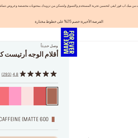
نيات من ميك اب فور ايفر، لتحسين تجربة المستخدم والتسوق ولنتمكن من تزويدك بمحتويات مخصصة وعروض تتماشى
الفرصة الأخيرة: خصم 25% على خطوط مختارة
احصلوا على 10% خصم* على أول طلب! انشئ حساب الآن
شحن مجاني لجميع الطلبات
تسوق الآن و ادفع لاحقاً مع تابي
اهدي مجموعاتك المفضلة! تسوق الآن
وصل حديثاً
أقلام الوجه أرتيست كو
293
4.8
600 ANYWHERE CAFFEINE (MATTE)