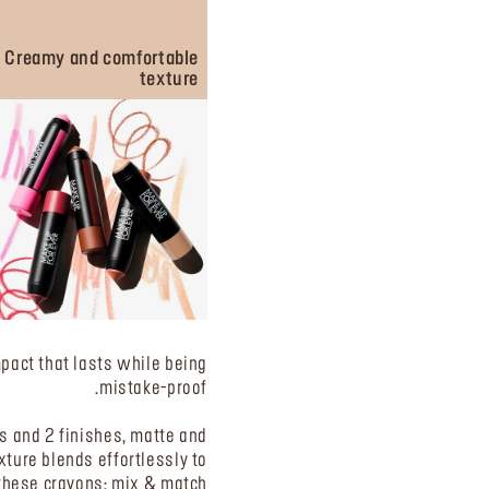
Creamy and comfortable
texture
mpact that lasts while being
mistake-proof.
s and 2 finishes, matte and
xture blends effortlessly to
h these crayons: mix & match