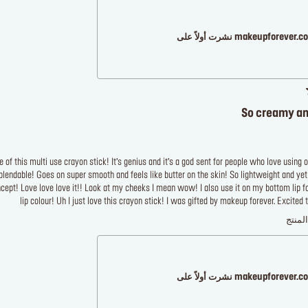
makeupforever نشرت أولاً على
So creamy an
f this multi use crayon stick! It’s genius and it’s a god sent for people who love using 
lendable! Goes on super smooth and feels like butter on the skin! So lightweight and yet
cept! Love love love it!! Look at my cheeks I mean wow! I also use it on my bottom lip f
lip colour! Uh I just love this crayon stick! I was gifted by makeup forever. Excited
لمنتج
makeupforever نشرت أولاً على