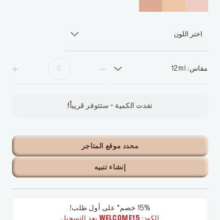
اختر اللون
مقاس: 12ml
نفدت الكمية - ستتوفر قريباً!
محدد موقع المتاجر
إنشاء تنبيه
15% خصم* على أول طلب!
الكود:
WELCOME15
بعد التسجيل