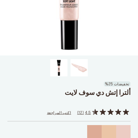
تخفيضات 25%
ألترا إتش دي سوف لايت
4.5
12
اكتب المراجعة