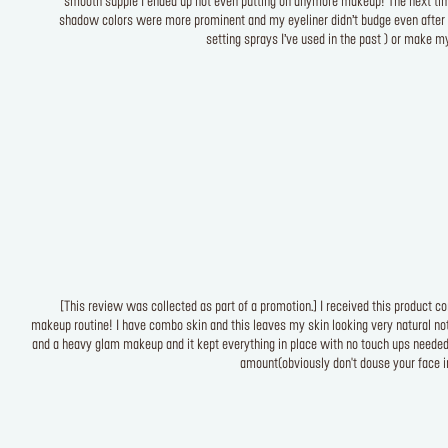
smooth supple I ended up not even putting on anymore makeup! The next time
shadow colors were more prominent and my eyeliner didn’t budge even after ge
setting sprays I’ve used in the past ) or make my
[This review was collected as part of a promotion.] I received this product
makeup routine! I have combo skin and this leaves my skin looking very natural not 
and a heavy glam makeup and it kept everything in place with no touch ups needed. 
amount(obviously don't douse your face in i