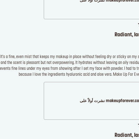
makeupforever نشرت أولاً على
Radiant, l
's a fine, even mist that keeps my makeup in place without feeling dry or sticky on my skin
 and the scent is pleasant but not overpowering. It hydrates without leaving an oily resid
events fine lines under my eyes from showing after I set my face with powder. I had to tr
because I love the ingredients hyaluronic acid and aloe vera. Make Up For Ever
makeupforever نشرت أولاً على
Radiant, l