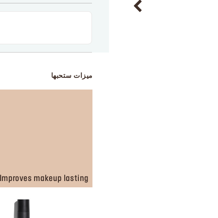
ميزات ستحبها
Improves makeup lasting