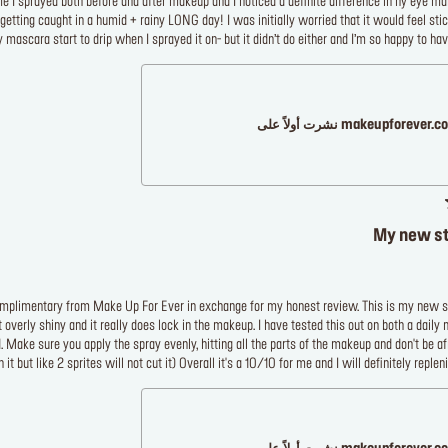
 I sprayed both before and after makeup and I noticed a definite difference in ny eye ma
tting caught in a humid + rainy LONG day! I was initially worried that it would feel sti
 mascara start to drip when I sprayed it on- but it didn’t do either and I’m so happy to have
makeupforever نشرت أولاً على
My new st
 complimentary from Make Up For Ever in exchange for my honest review. This is my new s
overly shiny and it really does lock in the makeup. I have tested this out on both a daily
Make sure you apply the spray evenly, hitting all the parts of the makeup and don't be af
t but like 2 sprites will not cut it) Overall it's a 10/10 for me and I will definitely replen