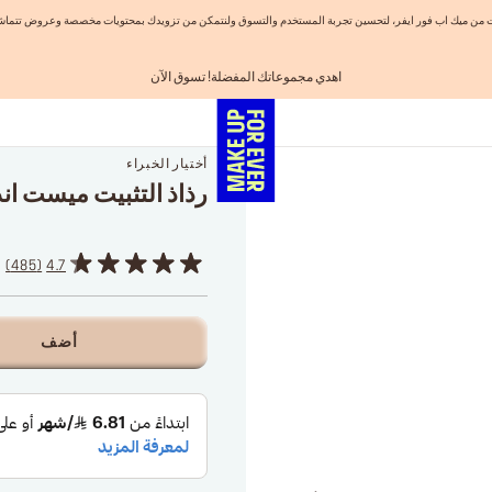
نيات من ميك اب فور ايفر، لتحسين تجربة المستخدم والتسوق ولنتمكن من تزويدك بمحتويات مخصصة وعروض تتماشى
اهدي مجموعاتك المفضلة! تسوق الآن
احصلوا على 10% خصم* على أول طلب! انشئ حساب الآن
الفرصة الأخيرة: خصم 25% على خطوط مختارة
شحن مجاني لجميع الطلبات
تسوق الآن و ادفع لاحقاً مع تابي
أختيار الخبراء
رذاذ التثبيت ميست ا
485
4.7
أضف