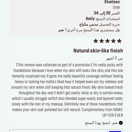
Sheilesn
Utah
العمر
25 إلى 34
استخدام المنتج:
Daily
خبرة التجميل
مدمن مكياج
هل ستشتري هذا المنتج مرة أخرى؟
نعم
Natural skin-like finish
من 2 أشهر
[This review was collected as part of a promotion.] I’m really picky with
foundations because I love when my skin still looks like skin, and this one
honestly surprised me. It gave me really beautiful coverage without feeling
heavy or looking too matte.I liked how it helped even out my redness and
smooth my skin while still keeping that natural finish. My skin looked fresh
throughout the day and it didn’t get overly shiny or dry in certain areas,
which I usually struggle with.It also blended super easily and layered really
nicely with the rest of my makeup. Definitely one of those foundations that
makes your skin look polished but still natural. Complimentary from MAKE
UP FOR EVER
نعم، انصح بهذا المنتج