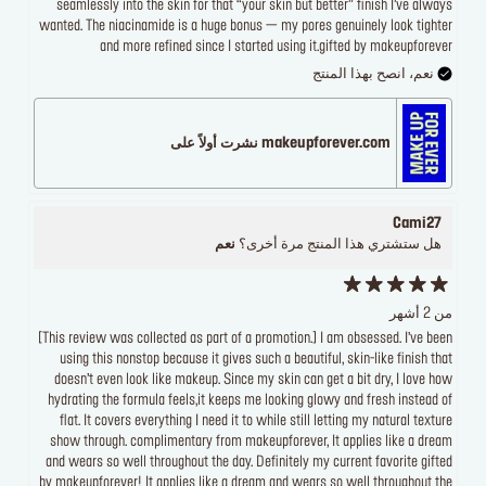
seamlessly into the skin for that “your skin but better” finish I’ve always
wanted. The niacinamide is a huge bonus — my pores genuinely look tighter
and more refined since I started using it.gifted by makeupforever
نعم، انصح بهذا المنتج
makeupforever.com نشرت أولاً على
Cami27
هل ستشتري هذا المنتج مرة أخرى؟
نعم
من 2 أشهر
[This review was collected as part of a promotion.] I am obsessed. I’ve been
using this nonstop because it gives such a beautiful, skin-like finish that
doesn’t even look like makeup. Since my skin can get a bit dry, I love how
hydrating the formula feels,it keeps me looking glowy and fresh instead of
flat. It covers everything I need it to while still letting my natural texture
show through. complimentary from makeupforever, It applies like a dream
and wears so well throughout the day. Definitely my current favorite gifted
by makeupforever! It applies like a dream and wears so well throughout the