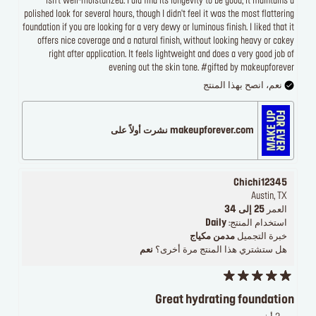
isn't well-moisturized. I did find its longevity to be good; it maintains a
polished look for several hours, though I didn't feel it was the most flattering
foundation if you are looking for a very dewy or luminous finish. I liked that it
offers nice coverage and a natural finish, without looking heavy or cakey
right after application. It feels lightweight and does a very good job of
evening out the skin tone. #gifted by makeupforever
نعم، انصح بهذا المنتج
makeupforever.com نشرت أولاً على
Chichi12345
Austin, TX
العمر
25 إلى 34
استخدام المنتج:
Daily
خبرة التجميل
مدمن مكياج
هل ستشتري هذا المنتج مرة أخرى؟
نعم
Great hydrating foundation