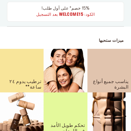
15% خصم* على أول طلب!
الكود:
WELCOME15
بعد التسجيل
ميزات ستحبها
يناسب جميع أنواع
ترطيب يدوم ٢٤
البشرة
ساعة**
تحكم طويل الأمد
في اللمعان