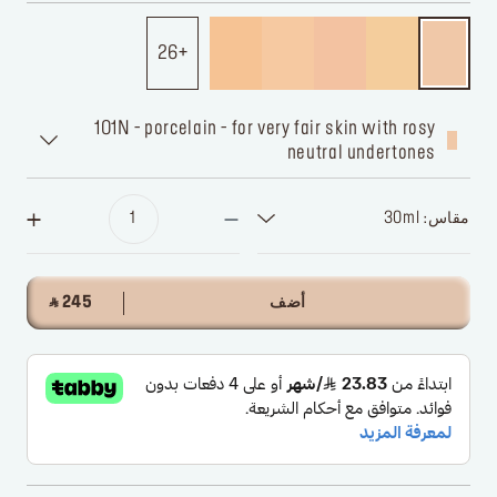
26
101N - porcelain - for very fair skin with rosy
neutral undertones
مقاس: 30ml
أضف
‎ ⃁ 245 ‎