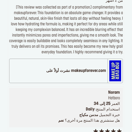
من 2 أشهر
[This review was collected as part of a promotion.] complimentary from
makeupforever: This foundation is an absolute game changer. It provides a
beautiful, natural, skin-like finish that lasts all day without feeling heavy. I
love how hydrating the formula is, making it perfect for dry areas while still
keeping my complexion balanced. It has an incredible blurring effect that
instantly minimizes pores and imperfections, giving me a smooth look. The
coverage is easily buildable and looks completely seamless in any lighting. It
truly delivers on all its promises. This has easily become my new holy grail
everyday foundation. I highly recommend giving it a try.
makeupforever.com نشرت أولاً على
Noram
Hatboro
العمر
25 إلى 34
استخدام المنتج:
Daily
خبرة التجميل
مدمن مكياج
هل ستشتري هذا المنتج مرة أخرى؟
نعم