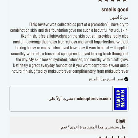
smells good
من 2 أشهر
[This review was collected as part of a promotion.] I have dry to
combination skin, and this foundation gave me such a beautiful natural, skin-
like finish. It feels lightweight on the skin but still provides really nice
medium coverage that helps blur redness and small imperfections without
looking heavy or cakey. I also loved how easy it was to blend — it applied
smoothly with both a brush and sponge and stayed looking fresh throughout
the day. My skin looked hydrated, balanced, and healthy with a soft glow.
Definitely a great everyday foundation if you want comfortable wear and a
natural finish. gifted by makeupforever complimentary from makeupforever
نعم، انصح بهذا المنتج
makeupforever.com نشرت أولاً على
BigAl
هل ستشتري هذا المنتج مرة أخرى؟
نعم