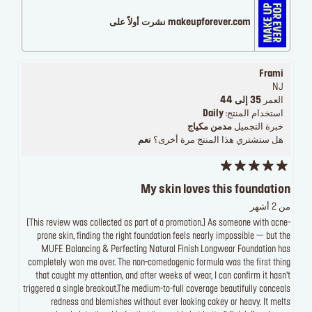
makeupforever.com نشرت أولاً على
Frami
NJ
العمر
35 إلى 44
استخدام المنتج:
Daily
خبرة التجميل
مدمن مكياج
هل ستشتري هذا المنتج مرة أخرى؟
نعم
My skin loves this foundation
من 2 أشهر
[This review was collected as part of a promotion.] As someone with acne-
prone skin, finding the right foundation feels nearly impossible — but the
MUFE Balancing & Perfecting Natural Finish Longwear Foundation has
completely won me over. The non-comedogenic formula was the first thing
that caught my attention, and after weeks of wear, I can confirm it hasn’t
triggered a single breakout.The medium-to-full coverage beautifully conceals
redness and blemishes without ever looking cakey or heavy. It melts