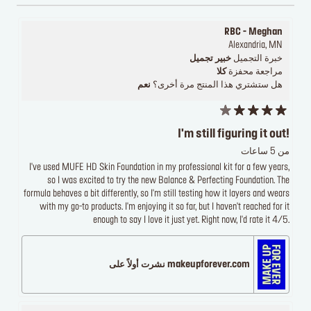
RBC - Meghan
Alexandria, MN
خبرة التجميل
خبير تجميل
مراجعة محفزة
كلا
هل ستشتري هذا المنتج مرة أخرى؟
نعم
I'm still figuring it out!
من 5 ساعات
I've used MUFE HD Skin Foundation in my professional kit for a few years,
so I was excited to try the new Balance & Perfecting Foundation. The
formula behaves a bit differently, so I'm still testing how it layers and wears
with my go-to products. I'm enjoying it so far, but I haven't reached for it
enough to say I love it just yet. Right now, I'd rate it 4/5.
makeupforever.com نشرت أولاً على