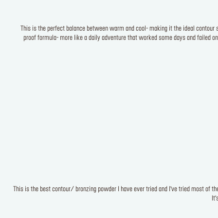
This is the perfect balance between warm and cool- making it the ideal contour 
proof formula- more like a daily adventure that worked some days and failed 
This is the best contour/ bronzing powder I have ever tried and I’ve tried most of the
It