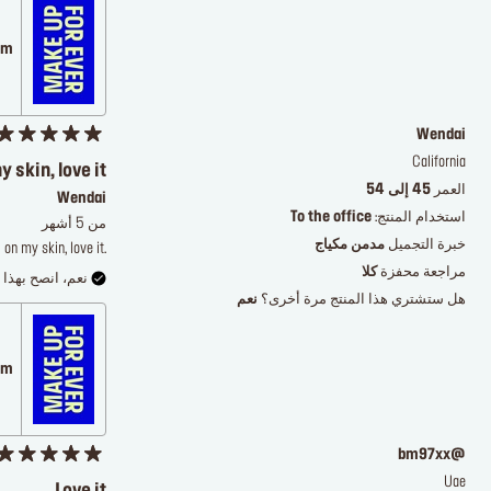
.com
Wendai
California
 skin, love it
العمر
45 إلى 54
Wendai
استخدام المنتج:
To the office
من 5 أشهر
خبرة التجميل
مدمن مكياج
on my skin, love it.
مراجعة محفزة
كلا
نعم، انصح بهذا ا
هل ستشتري هذا المنتج مرة أخرى؟
نعم
.com
@bm97xx
Uae