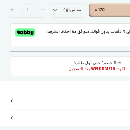
مقاس: 4g
‎ ⃁ 170 ‎
15% خصم* على أول طلب!
الكود:
WELCOME15
بعد التسجيل