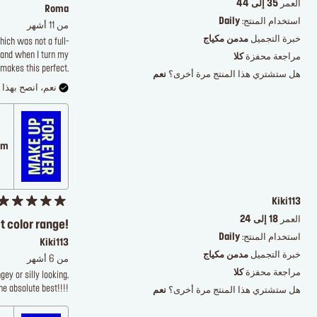
العمر
35 إلى 44
Roma
استخدام المنتج:
Daily
من 11 أشهر
خبرة التجميل
مدمن مكياج
ich was not a full-
 and when I turn my
مراجعة محفزة
كلا
 makes this perfect.
هل ستشتري هذا المنتج مرة أخرى؟
نعم
نعم، انصح بهذا ا
.com
Kiki113
العمر
18 إلى 24
t color range!
استخدام المنتج:
Daily
Kiki113
خبرة التجميل
مدمن مكياج
من 6 أشهر
مراجعة محفزة
كلا
ey or silly looking.
he absolute best!!!!
هل ستشتري هذا المنتج مرة أخرى؟
نعم