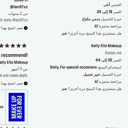
Love it
الجنس
أنثى
@bm97xx
العمر
18 إلى 24
من 2 سنوات
خبرة التجميل
مدمن مكياج
ooth. Insta: @bm97xx
مراجعة محفزة
كلا
نعم، انصح بهذا ا
هل ستشتري هذا المنتج مرة أخرى؟
نعم
Kelly Ella Makeup
Boston, ma
 recommend!
العمر
35 إلى 44
elly Ella Makeup
استخدام المنتج:
Daily, For special occasions
من 11 أشهر
خبرة التجميل
خبير تجميل
ek and create depth.
مراجعة محفزة
كلا
نعم، انصح بهذا ا
هل ستشتري هذا المنتج مرة أخرى؟
نعم
.com