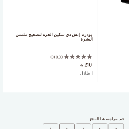
 بودرة  إتش دي سكين الحرة لتصحيح ملمس 
البشرة
 ‎‎‎‎‎‎‎‎ㅤ
0
0,00
‎ ⃁ 210 ‎
1 ظلال
قم بمراجعة هذا المنتج