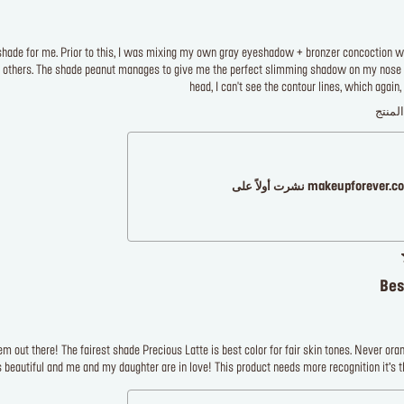
shade for me. Prior to this, I was mixing my own gray eyeshadow + bronzer concoction wh
on others. The shade peanut manages to give me the perfect slimming shadow on my nose
head, I can't see the contour lines, which again,
لمنتج
makeupforever نشرت أولاً على
Bes
m out there! The fairest shade Precious Latte is best color for fair skin tones. Never orang
’s beautiful and me and my daughter are in love! This product needs more recognition it’s t