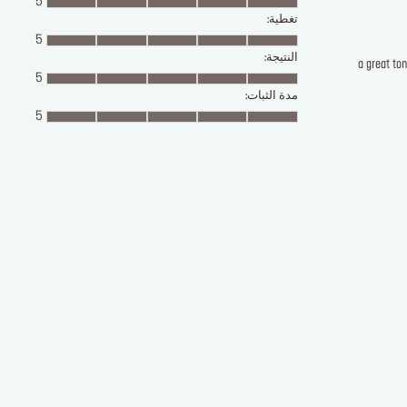
5
تغطية:
5
النتيجة:
a great to
5
مدة الثبات:
5