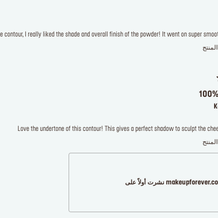
ne contour, I really liked the shade and overall finish of the powder! It went on super sm
لمنتج
100%
K
Love the undertone of this contour! This gives a perfect shadow to sculpt the che
لمنتج
makeupforever نشرت أولاً على