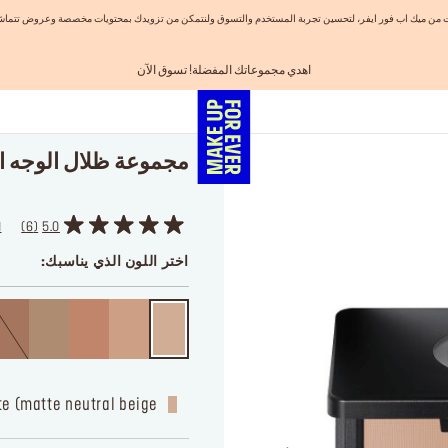
نيات من ميك اب فور ايفر، لتحسين تجربة المستخدم والتسوق ولنتمكن من تزويدك بمحتويات مخصصة وعروض تتماشى
اهدي مجموعاتك المفضلة! تسوق الآن
احصلوا على 10% خصم* على أول طلب! انشئ حساب الآن
الفرصة الأخيرة: خصم 25% على خطوط مختارة
شحن مجاني لجميع الطلبات
تسوق الآن و ادفع لاحقاً مع تابي
مجموعة ظلال الوجه ار
5.0
6
ا
اختر اللون الذي يناسبك:
e (matte neutral beige)